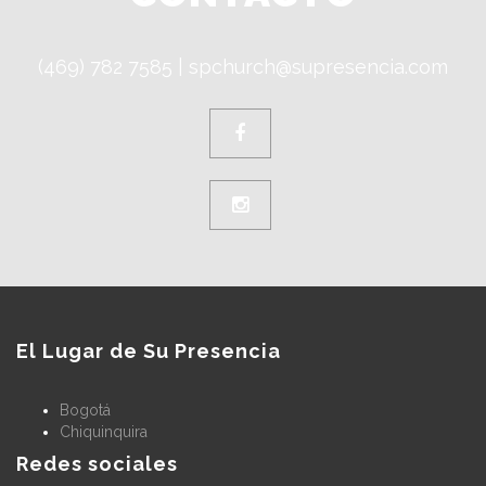
GRUPO CONEXIÓN - OPEN TO PUBLIC - SP CHURCH
(469) 782 7585
|
spchurch@supresencia.com
El Lugar de Su Presencia
Bogotá
Chiquinquira
Redes sociales